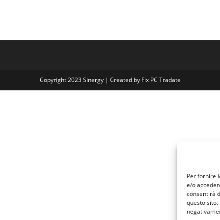
Copyright 2023 Sinergy | Created by Fix PC Tradate
Per fornire 
e/o accedere
consentirà d
questo sito.
negativamen