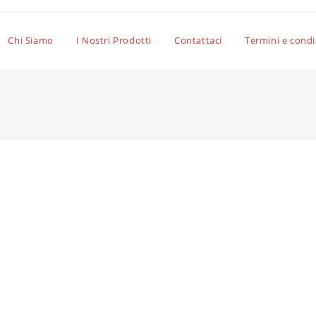
Chi Siamo
I Nostri Prodotti
Contattaci
Termini e condi
sattiva